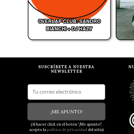
OVERLAP CLUB: SANDRO
BIANCHI + DJ HAZY
SUSCRÍBETE A NUESTRA
N
NEWSLETTER
¡ME APUNTO!
(Al hacer click en el botón '¡Me apunto!',
acepto la
política de privacidad
del sitio)