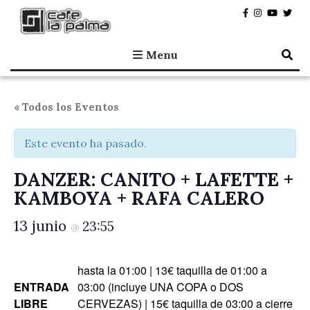
Café la Palma
Programando música en directo en Madrid, desde 1995.
Menu
« Todos los Eventos
Este evento ha pasado.
DANZER: CANITO + LAFETTE +
KAMBOYA + RAFA CALERO
13 junio
23:55
@
hasta la 01:00 | 13€ taquilla de 01:00 a
ENTRADA
03:00 (incluye UNA COPA o DOS
LIBRE
CERVEZAS) | 15€ taquilla de 03:00 a cierre