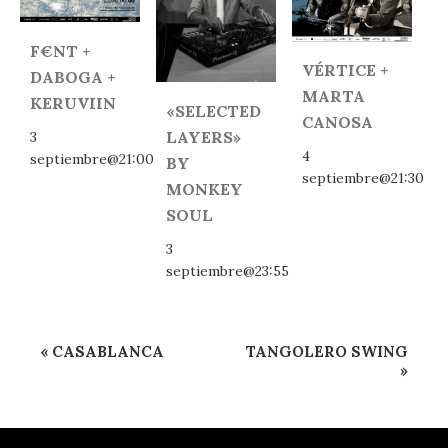
F€NT +
VÉRTICE +
DABOGA +
MARTA
KERUVIIN
«SELECTED
CANOSA
LAYERS»
3
4
septiembre@21:00
BY
septiembre@21:30
MONKEY
SOUL
3
septiembre@23:55
Navegación
«
CASABLANCA
TANGOLERO SWING
del
»
Evento