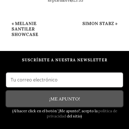
septiembre@23:55
Navegación
«
MELANIE
SIMON STABZ
»
del
SANTILER
SHOWCASE
Evento
SUSCRÍBETE A NUESTRA NEWSLETTER
¡ME APUNTO!
(Al hacer click en el botón '¡Me apunto!', acepto la
política de
privacidad
del sitio)