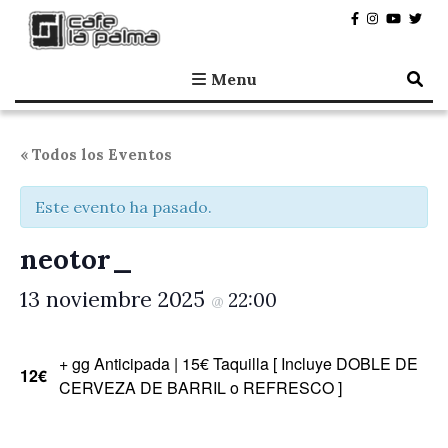
Café la Palma
Programando música en directo en Madrid, desde 1995.
Menu
« Todos los Eventos
Este evento ha pasado.
neotor_
13 noviembre 2025
22:00
@
+ gg Anticipada | 15€ Taquilla [ Incluye DOBLE DE
12€
CERVEZA DE BARRIL o REFRESCO ]