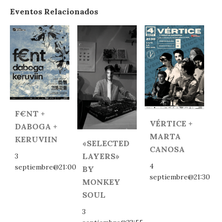
Eventos Relacionados
F€NT +
VÉRTICE +
DABOGA +
MARTA
KERUVIIN
«SELECTED
CANOSA
LAYERS»
3
4
septiembre@21:00
BY
septiembre@21:30
MONKEY
SOUL
3