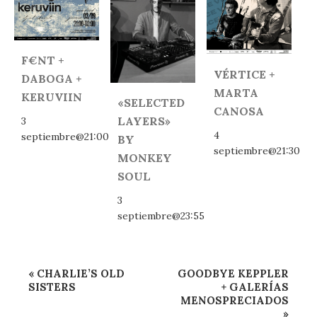
F€NT +
VÉRTICE +
DABOGA +
MARTA
KERUVIIN
«SELECTED
CANOSA
LAYERS»
3
4
septiembre@21:00
BY
septiembre@21:30
MONKEY
SOUL
3
septiembre@23:55
Navegación
«
CHARLIE’S OLD
GOODBYE KEPPLER
del
SISTERS
+ GALERÍAS
MENOSPRECIADOS
Evento
»