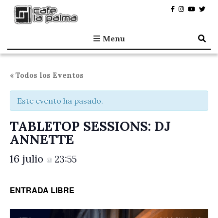
Café la Palma
Programando música en directo en Madrid, desde 1995.
Menu
« Todos los Eventos
Este evento ha pasado.
TABLETOP SESSIONS: DJ
ANNETTE
16 julio
23:55
@
ENTRADA LIBRE