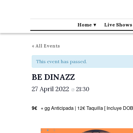
Café la Palma
Programming live music in Madrid since 1995.
Home
Live Shows
« All Events
This event has passed.
BE DINAZZ
27 April 2022
21:30
@
9€
+ gg Anticipada | 12€ Taquilla [ Incluy