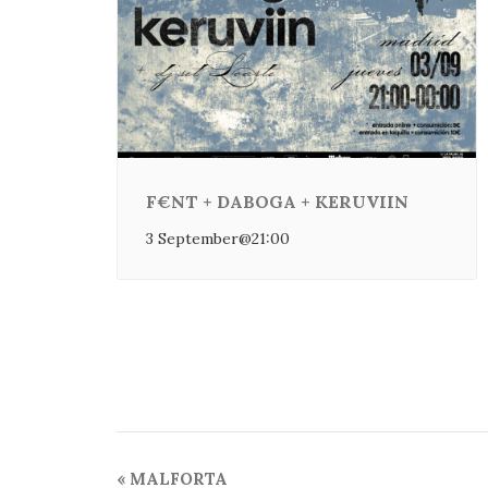
F€NT + DABOGA + KERUVIIN
3 September@21:00
Event
«
MALFORTA