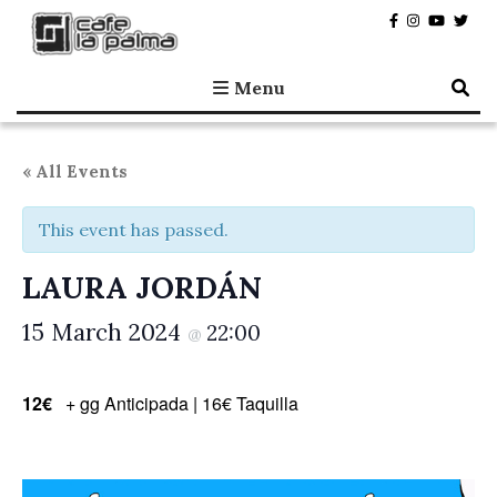
Café la Palma
Programming live music in Madrid since 1995.
Menu
« All Events
This event has passed.
LAURA JORDÁN
15 March 2024
22:00
@
12€
+ gg Anticipada | 16€ Taquilla