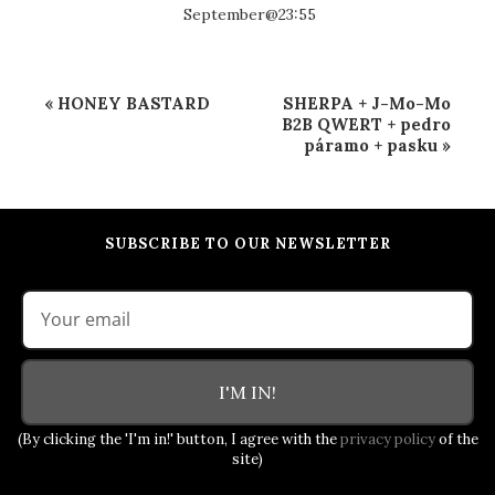
September@23:55
Event
«
HONEY BASTARD
SHERPA + J-Mo-Mo
Navigation
B2B QWERT + pedro
páramo + pasku
»
SUBSCRIBE TO OUR NEWSLETTER
I'M IN!
(By clicking the 'I'm in!' button, I agree with the
privacy policy
of the
site)