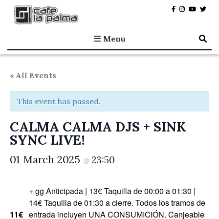
Café la Palma
Programming live music in Madrid since 1995.
Menu
« All Events
This event has passed.
CALMA CALMA DJS + SINK
SYNC LIVE!
01 March 2025
23:50
@
+ gg Anticipada | 13€ Taquilla de 00:00 a 01:30 |
14€ Taquilla de 01:30 a cierre. Todos los tramos de
11€
entrada incluyen UNA CONSUMICIÓN. Canjeable