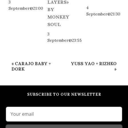
LAYERS»
3
4
September@21:00
BY
September@21:30
MONKEY
SOUL
3
September@23:55
Event
«
CARAJO BABY +
YUSS YAO + RIZHKO
Navigation
DORK
»
SUBSCRIBE TO OUR NEWSLETTER