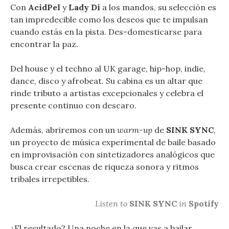
Con
AcidPel
y
Lady Di
a los mandos, su selección es
tan impredecible como los deseos que te impulsan
cuando estás en la pista. Des-domesticarse para
encontrar la paz.
Del house y el techno al UK garage, hip-hop, indie,
dance, disco y afrobeat. Su cabina es un altar que
rinde tributo a artistas excepcionales y celebra el
presente continuo con descaro.
Además, abriremos con un
warm-up
de
SINK SYNC
,
un proyecto de música experimental de baile basado
en improvisación con sintetizadores analógicos que
busca crear escenas de riqueza sonora y ritmos
tribales irrepetibles.
Listen to
SINK SYNC
in
Spotify
¿El resultado? Una noche en la que vas a bailar