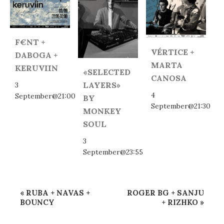
F€NT +
VÉRTICE +
DABOGA +
MARTA
KERUVIIN
«SELECTED
CANOSA
LAYERS»
3
4
September@21:00
BY
September@21:30
MONKEY
SOUL
3
September@23:55
Event
«
RUBA + NAVAS +
ROGER BG + SANJU
Navigation
BOUNCY
+ RIZHKO
»