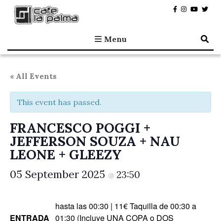
Café la Palma
Programming live music in Madrid since 1995.
Menu
« All Events
This event has passed.
FRANCESCO POGGI +
JEFFERSON SOUZA + NAU
LEONE + GLEEZY
05 September 2025
23:50
@
hasta las 00:30 | 11€ Taquilla de 00:30 a
ENTRADA
01:30 (Incluye UNA COPA o DOS