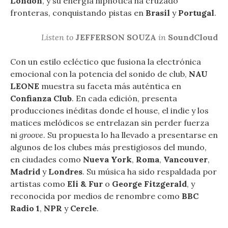
London
, y su energía hipnótica ha cruzado
fronteras, conquistando pistas en
Brasil
y
Portugal
.
Listen to
JEFFERSON SOUZA
in
SoundCloud
Con un estilo ecléctico que fusiona la electrónica
emocional con la potencia del sonido de club,
NAU
LEONE
muestra su faceta más auténtica en
Confianza Club
. En cada edición, presenta
producciones inéditas donde el house, el indie y los
matices melódicos se entrelazan sin perder fuerza
ni
groove
. Su propuesta lo ha llevado a presentarse en
algunos de los clubes más prestigiosos del mundo,
en ciudades como
Nueva York
,
Roma
,
Vancouver
,
Madrid
y
Londres
. Su música ha sido respaldada por
artistas como
Eli & Fur
o
George Fitzgerald
, y
reconocida por medios de renombre como
BBC
Radio 1
,
NPR
y
Cercle
.