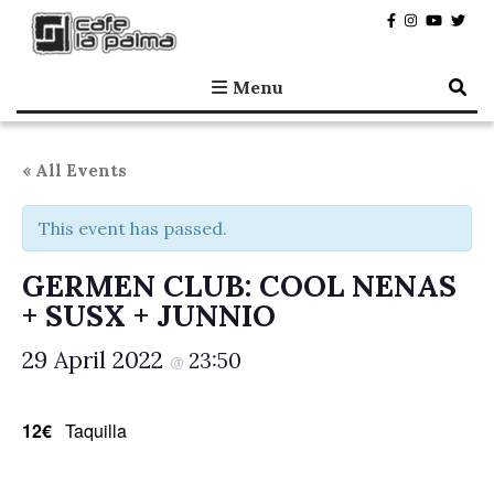
Café la Palma
Programming live music in Madrid since 1995.
Menu
« All Events
This event has passed.
GERMEN CLUB: COOL NENAS
+ SUSX + JUNNIO
29 April 2022
23:50
@
12€
Taquilla