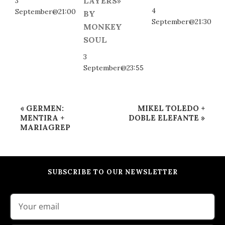
LAYERS»
3
4
September@21:00
BY
September@21:30
MONKEY
SOUL
3
September@23:55
Event
«
GERMEN:
MIKEL TOLEDO +
Navigation
MENTIRA +
DOBLE ELEFANTE
»
MARIAGREP
SUBSCRIBE TO OUR NEWSLETTER