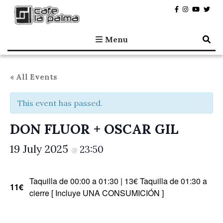
Café la Palma
Programming live music in Madrid since 1995.
Menu
« All Events
This event has passed.
DON FLUOR + OSCAR GIL
19 July 2025
23:50
@
Taquilla de 00:00 a 01:30 | 13€ Taquilla de 01:30 a
11€
cierre [ Incluye UNA CONSUMICIÓN ]