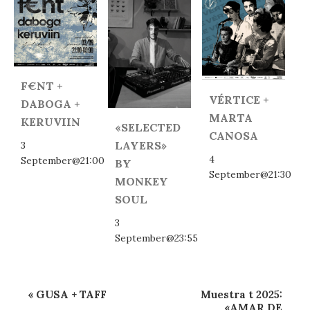
F€NT +
VÉRTICE +
DABOGA +
MARTA
KERUVIIN
«SELECTED
CANOSA
LAYERS»
3
4
September@21:00
BY
September@21:30
MONKEY
SOUL
3
September@23:55
Event
«
GUSA + TAFF
Muestra t 2025:
Navigation
«AMAR DE