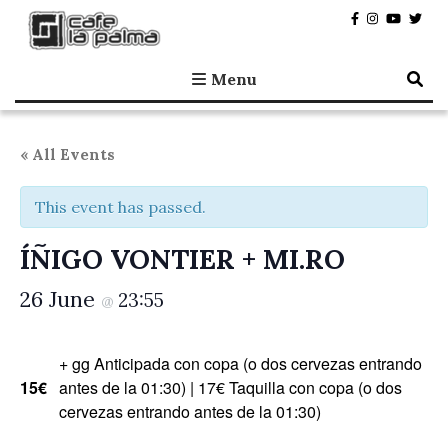
Café la Palma
Programming live music in Madrid since 1995.
Menu
« All Events
This event has passed.
ÍÑIGO VONTIER + MI.RO
26 June
23:55
@
+ gg Anticipada con copa (o dos cervezas entrando
15€
antes de la 01:30) | 17€ Taquilla con copa (o dos
cervezas entrando antes de la 01:30)