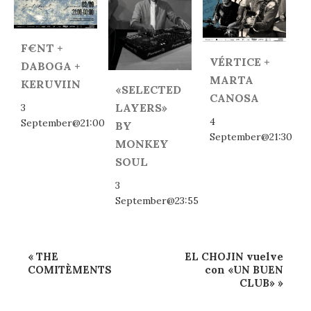
F€NT +
VÉRTICE +
DABOGA +
MARTA
KERUVIIN
«SELECTED
CANOSA
LAYERS»
3
4
September@21:00
BY
September@21:30
MONKEY
SOUL
3
September@23:55
Event
«
THE
EL CHOJIN vuelve
Navigation
COMITÈMENTS
con «UN BUEN
CLUB»
»