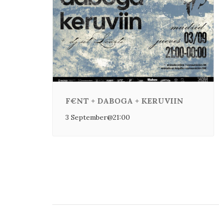
F€NT + DABOGA + KERUVIIN
3 September@21:00