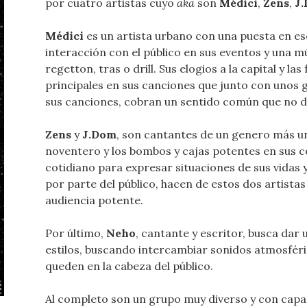
por cuatro artistas cuyo
aka
son
Médici
,
Zens
,
J
Médici
es un artista urbano con una puesta en es
interacción con el público en sus eventos y una m
regetton, tras o drill. Sus elogios a la capital y l
principales en sus canciones que junto con unos 
sus canciones, cobran un sentido común que no de
Zens
y
J.Dom
, son cantantes de un genero más u
noventero y los bombos y cajas potentes en sus c
cotidiano para expresar situaciones de sus vidas y
por parte del público, hacen de estos dos artista
audiencia potente.
Por último,
Neho
, cantante y escritor, busca dar 
estilos, buscando intercambiar sonidos atmosfér
queden en la cabeza del público.
Al completo son un grupo muy diverso y con capa