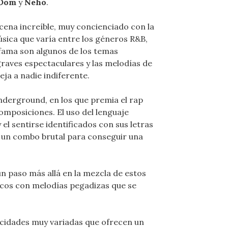
.Dom
y
Neho
.
cena increíble, muy concienciado con la
úsica que varía entre los géneros R&B,
as fama son algunos de los temas
graves espectaculares y las melodías de
ja a nadie indiferente.
nderground, en los que premia el rap
omposiciones. El uso del lenguaje
 el sentirse identificados con sus letras
s un combo brutal para conseguir una
un paso más allá en la mezcla de estos
icos con melodías pegadizas que se
cidades muy variadas que ofrecen un