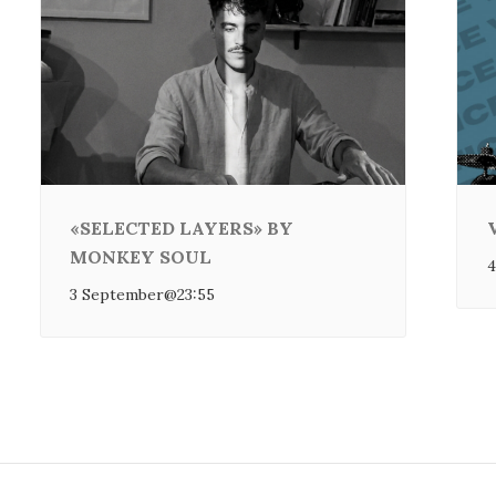
«SELECTED LAYERS» BY
MONKEY SOUL
4
3 September@23:55