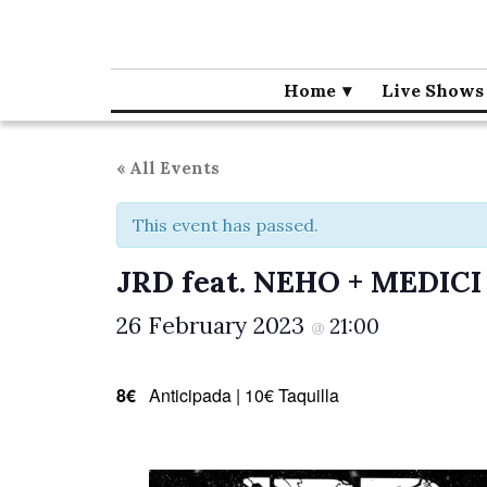
Café la Palma
Programming live music in Madrid since 1995.
Home
Live Shows
« All Events
This event has passed.
JRD feat. NEHO + MEDICI
26 February 2023
21:00
@
8€
Anticipada | 10€ Taquilla