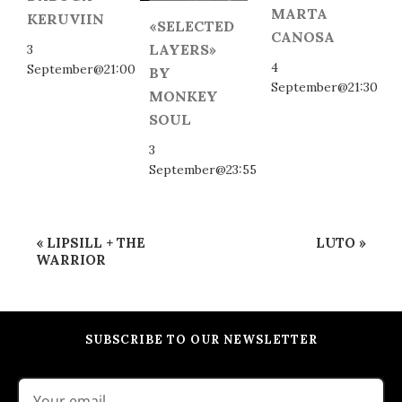
MARTA
KERUVIIN
«SELECTED
CANOSA
LAYERS»
3
4
September@21:00
BY
September@21:30
MONKEY
SOUL
3
September@23:55
Event
«
LIPSILL + THE
LUTO
»
Navigation
WARRIOR
SUBSCRIBE TO OUR NEWSLETTER