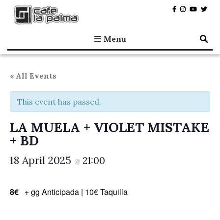
Café la Palma
Programming live music in Madrid since 1995.
Menu
« All Events
This event has passed.
LA MUELA + VIOLET MISTAKE
+ BD
18 April 2025
21:00
@
8€
+ gg Anticipada | 10€ Taquilla