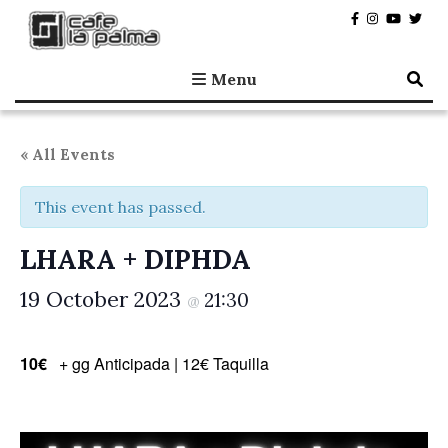
Café la Palma
Programming live music in Madrid since 1995.
Menu
« All Events
This event has passed.
LHARA + DIPHDA
19 October 2023
21:30
@
10€
+ gg Anticipada | 12€ Taquilla