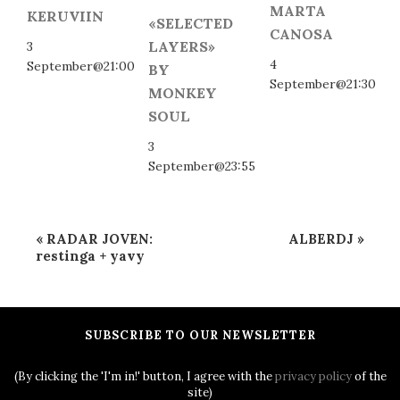
MARTA
KERUVIIN
«SELECTED
CANOSA
LAYERS»
3
4
September@21:00
BY
September@21:30
MONKEY
SOUL
3
September@23:55
Event
«
RADAR JOVEN:
ALBERDJ
»
Navigation
restinga + yavy
SUBSCRIBE TO OUR NEWSLETTER
(By clicking the 'I'm in!' button, I agree with the
privacy policy
of the
site)