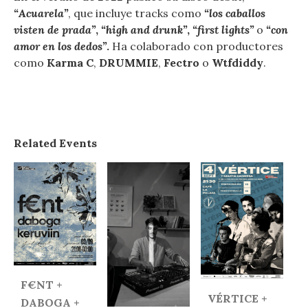
“Acuarela”
, que incluye tracks como
“los caballos
visten de prada”
,
“high and drunk”
,
“first lights”
o
“con
amor en los dedos”
.
Ha colaborado con productores
como
Karma C
,
DRUMMIE
,
Fectro
o
Wtfdiddy
.
Related Events
F€NT +
VÉRTICE +
DABOGA +