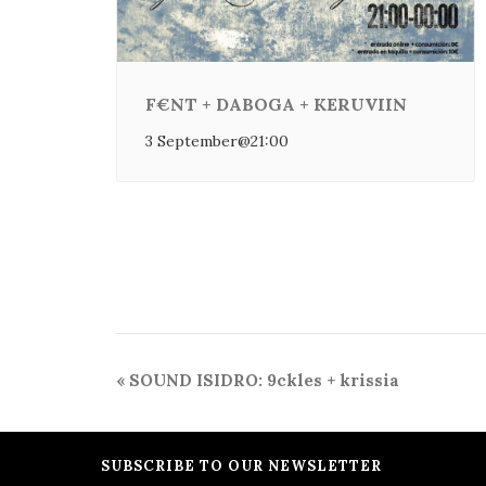
F€NT + DABOGA + KERUVIIN
3 September@21:00
Event
«
SOUND ISIDRO: 9ckles + krissia
Navigation
SUBSCRIBE TO OUR NEWSLETTER