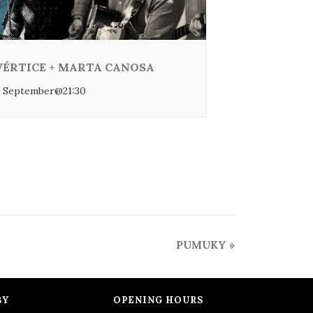
VÉRTICE + MARTA CANOSA
 September@21:30
PUMUKY
»
BY
OPENING HOURS