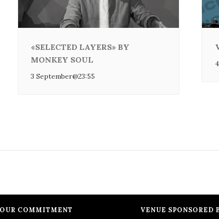
«SELECTED LAYERS» BY
MONKEY SOUL
4
3 September@23:55
OUR COMMITMENT
VENUE SPONSORED 