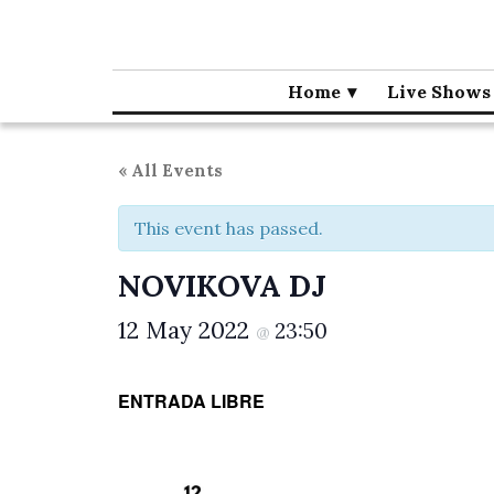
Café la Palma
Programming live music in Madrid since 1995.
Home
Live Shows
« All Events
This event has passed.
NOVIKOVA DJ
12 May 2022
23:50
@
ENTRADA LIBRE