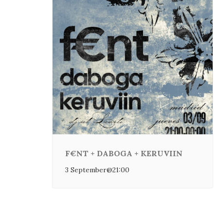
F€NT + DABOGA + KERUVIIN
3 September@21:00