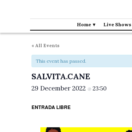
Café la Palma
Programming live music in Madrid since 1995.
Home
Live Shows
« All Events
This event has passed.
SALVITA.CANE
29 December 2022
23:50
@
ENTRADA LIBRE