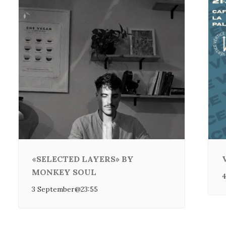
«SELECTED LAYERS» BY
MONKEY SOUL
4
3 September@23:55