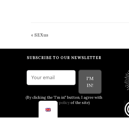
Event
«
SEXus
Navigation
SUBSCRIBE TO OUR NEWSLETTER
I'M
IN!
(By clicking the 'I'm in!' button, I agree with
the
privacy policy
of the site)