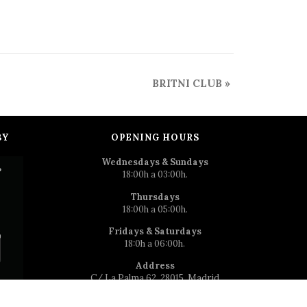
BRITNI CLUB
»
BY
OPENING HOURS
Wednesdays & Sundays
18:00h a 03:00h.
Thursdays
18:00h a 05:00h.
Fridays & Saturdays
18:0h a 06:00h.
Address
C/ La Palma 62, 28015, Madrid
Phone number