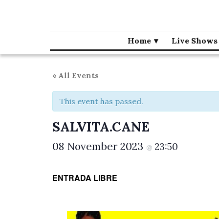
Café la Palma
Programming live music in Madrid since 1995.
Home
Live Shows
« All Events
This event has passed.
SALVITA.CANE
08 November 2023
23:50
@
ENTRADA LIBRE