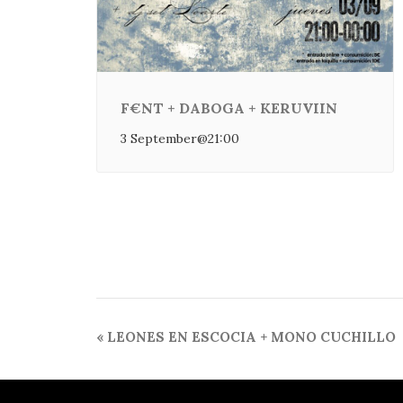
F€NT + DABOGA + KERUVIIN
3 September@21:00
Event
«
LEONES EN ESCOCIA + MONO CUCHILLO
Navigation