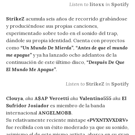
Listen to
litoxx
in
Spotify
StrikeZ
acumula seis años de recorrido grabándose
y produciéndose sus propias canciones,
experimentado sobre todo en el sonido del trap,
dándole su propia identidad. Cuenta con proyectos
como
“Un Mundo De Mierda”
,
“Antes de que el mundo
me apague”
y ya ha lanzado ocho adelantos de la
continuación de este último disco,
“Después De Que
El Mundo Me Apague”
.
Listen to
StrikeZ
in
Spotify
Clouya
,
aka
A$AP Vercetti
aka
Valentino555
aka
El
Sufridor Josiador
es miembro de la banda
internacional
ANGELMOBB
.
Su relativamente reciente mixtape
«PVXNTXVXDRV»
fue recibida con un éxito moderado ya que su sonido,
asimismo el de este mismo artista, abarca en su gran