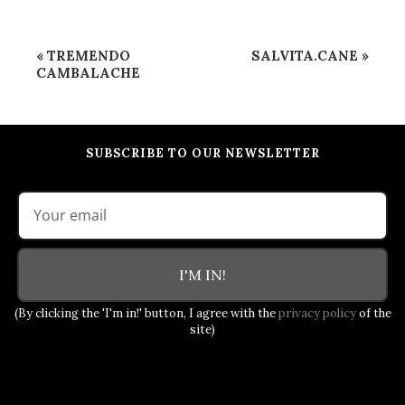
Event
«
TREMENDO
SALVITA.CANE
»
Navigation
CAMBALACHE
SUBSCRIBE TO OUR NEWSLETTER
I'M IN!
(By clicking the 'I'm in!' button, I agree with the
privacy policy
of the
site)