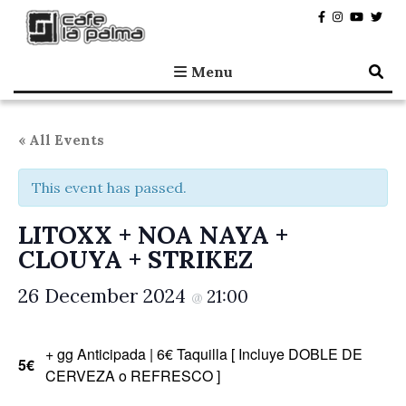
Café la Palma
Programming live music in Madrid since 1995.
Menu
« All Events
This event has passed.
LITOXX + NOA NAYA +
CLOUYA + STRIKEZ
26 December 2024
21:00
@
+ gg Anticipada | 6€ Taquilla [ Incluye DOBLE DE
5€
CERVEZA o REFRESCO ]