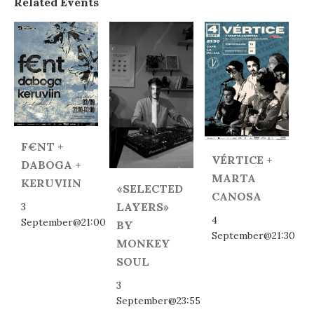
Related Events
F€NT +
VÉRTICE +
DABOGA +
MARTA
KERUVIIN
«SELECTED
CANOSA
LAYERS»
3
4
September@21:00
BY
September@21:30
MONKEY
SOUL
3
September@23:55