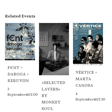
Related Events
F€NT +
VÉRTICE +
DABOGA +
MARTA
KERUVIIN
«SELECTED
CANOSA
LAYERS»
3
4
September@21:00
BY
September@21:30
MONKEY
SOUL