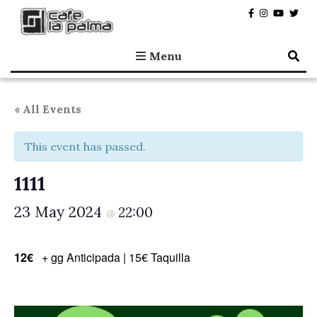
Café la Palma
Programming live music in Madrid since 1995.
Menu
« All Events
This event has passed.
1111
23 May 2024
22:00
@
12€
+ gg Anticipada | 15€ Taquilla