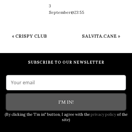
3
September@23:55
Event
«
CRISPY CLUB
SALVITA.CANE
»
Navigation
SUBSCRIBE TO OUR NEWSLETTER
I'M IN!
(By clicking the 'I'm in!' button, I agree with the
privacy policy
of the
site)