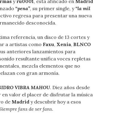
rmas
y
ru0001
, está afincado en
Madrid
lanzado
“pena”
, su primer single, y
“la mil
lectivo regresa para presentar una nueva
ermanecido desconocida.
tima referencia, un disco de 13 cortes y
ar a artistas como
Faxu
,
Xenia
,
BLNCO
 sus anteriores lanzamientos para
sonido resultante unifica voces repletas
mentales, mezcla elementos que no
trelazan con gran armonía.
SIDRO VIBRA MAHOU
. Diez años desde
 en valor el placer de disfrutar la música
ro de
Madrid
y descubrir hoy a esos
Siempre fans de ser fans.