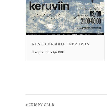
F€NT + DABOGA + KERUVIIN
3 septiembre@21:00
Navegación
«
CRISPY CLUB