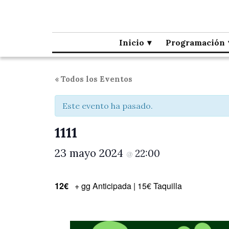
Café la Palma
Programando música en directo en Madrid, desde 1995.
Inicio
Programación
« Todos los Eventos
Este evento ha pasado.
1111
23 mayo 2024
22:00
@
12€
+ gg Anticipada | 15€ Taquilla