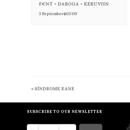
F€NT + DABOGA + KERUVIIN
3 September@21:00
Event
«
SÍNDROME KANE
Navigation
SUBSCRIBE TO OUR NEWSLETTER