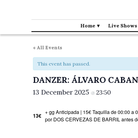
Café la Palma
Programming live music in Madrid since 1995.
Home
Live Shows
« All Events
This event has passed.
DANZER: ÁLVARO CABAN
13 December 2025
23:50
@
+ gg Anticipada | 15€ Taquilla de 00:00 
13€
por DOS CERVEZAS DE BARRIL antes de 