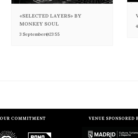
«SELECTED LAYERS» BY
MONKEY SOUL
4
3 September@23:55
OUR COMMITMENT
VENUE SPONSORED 