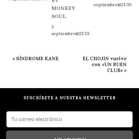
septiembre@21:30
MONKEY
SOUL
3
septiembre@23:55
Navegación
«
SÍNDROME KANE
EL CHOJIN vuelve
del
con «UN BUEN
CLUB»
»
Evento
SUSCRÍBETE A NUESTRA NEWSLETTER