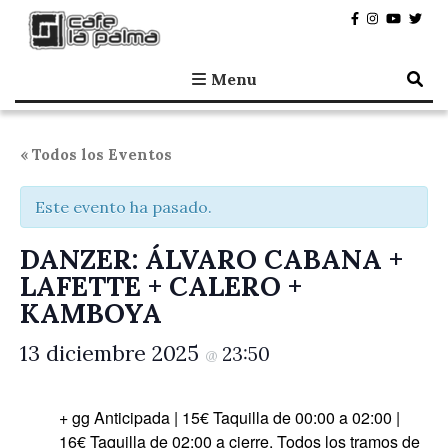
Café la Palma
Programando música en directo en Madrid, desde 1995.
Menu
« Todos los Eventos
Este evento ha pasado.
DANZER: ÁLVARO CABANA +
LAFETTE + CALERO +
KAMBOYA
13 diciembre 2025
23:50
@
+ gg Anticipada | 15€ Taquilla de 00:00 a 02:00 |
16€ Taquilla de 02:00 a cierre. Todos los tramos de