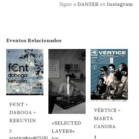
Sigue a
DANZER
en
Instagram
Eventos Relacionados
F€NT +
VÉRTICE +
DABOGA +
MARTA
KERUVIIN
«SELECTED
CANOSA
LAYERS»
3
4
septiembre@21:00
BY