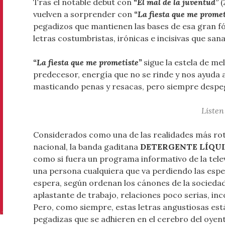
Tras el notable debut con
“El mal de la juventud”
(
vuelven a sorprender con
“La fiesta que me promet
pegadizos que mantienen las bases de esa gran f
letras costumbristas, irónicas e incisivas que san
“La fiesta que me prometiste”
sigue la estela de me
predecesor, energía que no se rinde y nos ayuda 
masticando penas y resacas, pero siempre despeg
Listen
Considerados como una de las realidades más rot
nacional, la banda gaditana
DETERGENTE LÍQU
como si fuera un programa informativo de la telev
una persona cualquiera que va perdiendo las esp
espera, según ordenan los cánones de la socieda
aplastante de trabajo, relaciones poco serias, inc
Pero, como siempre, estas letras angustiosas es
pegadizas que se adhieren en el cerebro del oyent