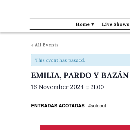
Café la Palma
Programming live music in Madrid since 1995.
Home
Live Shows
« All Events
This event has passed.
EMILIA, PARDO Y BAZÁN
16 November 2024
21:00
@
ENTRADAS AGOTADAS
#soldout