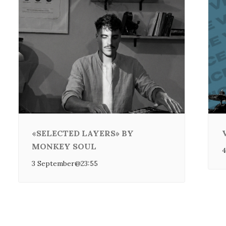
«SELECTED LAYERS» BY
MONKEY SOUL
4
3 September@23:55