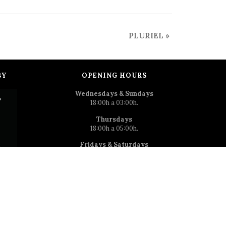
PLURIEL
»
BY
OPENING HOURS
Wednesdays & Sundays
18:00h a 03:00h.
Thursdays
18:00h a 05:00h.
Fridays & Saturdays
18:0h a 06:00h.
Address
C/ La Palma 62, 28015, Madrid
Phone number
(+34) 91 522 50 31