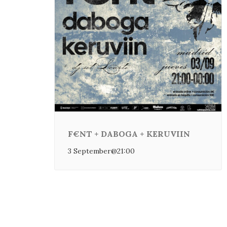
F€NT + DABOGA + KERUVIIN
3 September@21:00