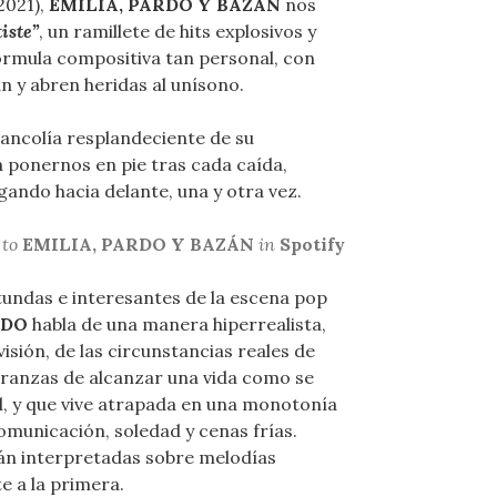
2021),
EMILIA, PARDO Y BAZÁN
nos
iste”
, un ramillete de hits explosivos y
órmula compositiva tan personal, con
an y abren heridas al unísono.
lancolía resplandeciente de su
a ponernos en pie tras cada caída,
ando hacia delante, una y otra vez.
 to
EMILIA, PARDO Y BAZÁN
in
Spotify
undas e interesantes de la escena pop
IDO
habla de una manera hiperrealista,
isión, de las circunstancias reales de
eranzas de alcanzar una vida como se
d, y que vive atrapada en una monotonía
omunicación, soledad y cenas frías.
tán interpretadas sobre melodías
e a la primera.