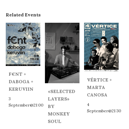
Related Events
F€NT +
VÉRTICE +
DABOGA +
MARTA
KERUVIIN
«SELECTED
CANOSA
LAYERS»
3
4
September@21:00
BY
September@21:30
MONKEY
SOUL