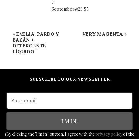
3
September@23:55
Event
«
EMILIA, PARDO Y
VERY MAGENTA
»
Navigation
BAZÁN +
DETERGENTE
LÍQUIDO
SUBSCRIBE TO OUR NEWSLETTER
I'M IN!
(By clicking the 'I'm in!' button, I agree with the
privacy policy
of the