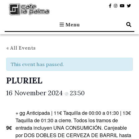
Café la Palma
Programming live music in Madrid since 1995.
Menu
« All Events
This event has passed.
PLURIEL
16 November 2024
23:50
@
+ gg Anticipada | 11€ Taquilla de 00:00 a 01:30 | 13€
Taquilla de 01:30 a cierre. Todos los tramos de
9€
entrada incluyen UNA CONSUMICIÓN. Canjeable
por DOS DOBLES DE CERVEZA DE BARRIL hasta