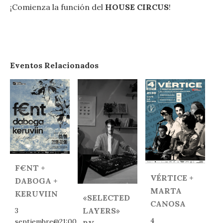
¡Comienza la función del
HOUSE CIRCUS
!
Eventos Relacionados
F€NT +
VÉRTICE +
DABOGA +
MARTA
KERUVIIN
«SELECTED
CANOSA
LAYERS»
3
4
septiembre@21:00