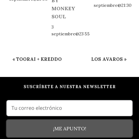
BY
septiembre@21:30
MONKEY
SOUL
3
septiembre@23:55
Navegación
«
TOORAI + KREDDO
LOS AVAROS
»
del
Evento
SUSCRÍBETE A NUESTRA NEWSLETTER
¡ME APUNTO!