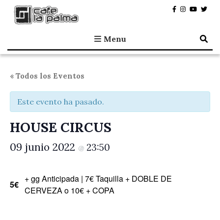
Café la Palma
Programando música en directo en Madrid, desde 1995.
Menu
« Todos los Eventos
Este evento ha pasado.
HOUSE CIRCUS
09 junio 2022
23:50
@
+ gg Anticipada | 7€ Taquilla + DOBLE DE
5€
CERVEZA o 10€ + COPA