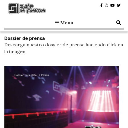
Café la Palma
Programando música en directo en Madrid, desde 1995.
Menu
Dossier de prensa
Descarga nuestro dossier de prensa haciendo click en
la imagen.