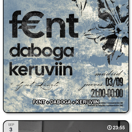
F€NT + DABOGA + KERUVIIN
SEP
23:55
3