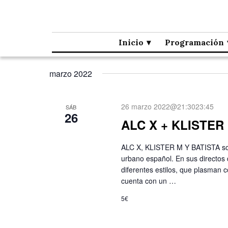
Café la Palma
Programando música en directo en Madrid, desde 1995.
Inicio
Programación
marzo 2022
26 marzo 2022@21:30
23:45
SÁB
26
ALC X + KLISTER
ALC X, KLISTER M Y BATISTA son 
urbano español. En sus directos 
diferentes estilos, que plasman 
cuenta con un …
5€