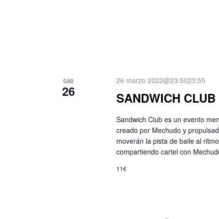
26 marzo 2022@23:50
23:55
SÁB
26
SANDWICH CLUB
Sandwich Club es un evento men
creado por Mechudo y propulsad
moverán la pista de baile al ritm
compartiendo cartel con Mech
11€