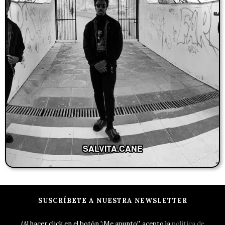
SALVITA.CANE
SUSCRÍBETE A NUESTRA NEWSLETTER
(Al hacer click en el botón '¡Me apunto!', acepto la
política de