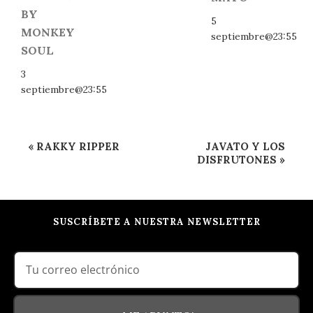
BY
5
MONKEY
septiembre@23:55
SOUL
3
septiembre@23:55
Navegación
«
RAKKY RIPPER
JAVATO Y LOS
del
DISFRUTONES
»
Evento
SUSCRÍBETE A NUESTRA NEWSLETTER