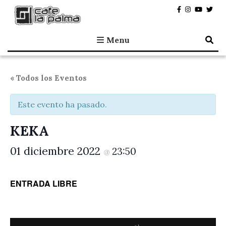
Café la Palma
Programando música en directo en Madrid, desde 1995.
Menu
« Todos los Eventos
Este evento ha pasado.
KEKA
01 diciembre 2022
23:50
@
ENTRADA LIBRE