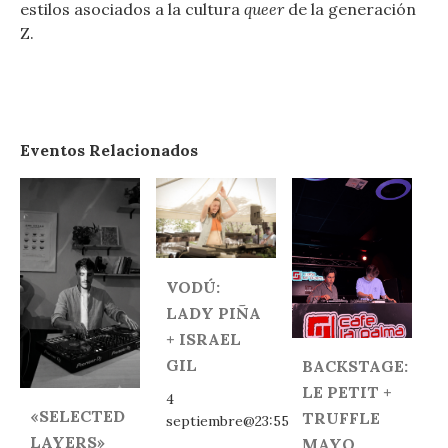
estilos asociados a la cultura
queer
de la generación
Z.
Eventos Relacionados
VODÚ:
LADY PIÑA
+ ISRAEL
GIL
BACKSTAGE:
LE PETIT +
4
«SELECTED
TRUFFLE
septiembre@23:55
LAYERS»
MAYO