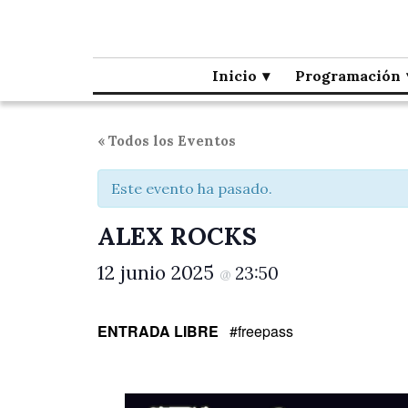
Café la Palma
Programando música en directo en Madrid, desde 1995.
Inicio
Programación
« Todos los Eventos
Este evento ha pasado.
ALEX ROCKS
12 junio 2025
23:50
@
ENTRADA LIBRE
#freepass