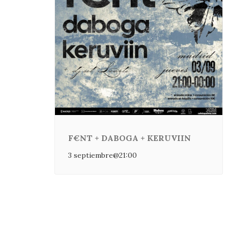
F€NT + DABOGA + KERUVIIN
3 septiembre@21:00