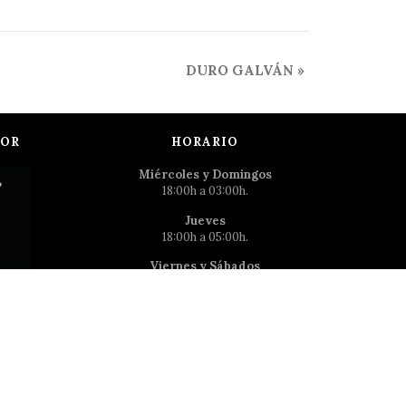
DURO GALVÁN
»
POR
HORARIO
Miércoles y Domingos
18:00h a 03:00h.
Jueves
18:00h a 05:00h.
Viernes y Sábados
18:0h a 06:00h.
Dirección
C/ La Palma 62, 28015, Madrid
Teléfono
(+34) 91 522 50 31