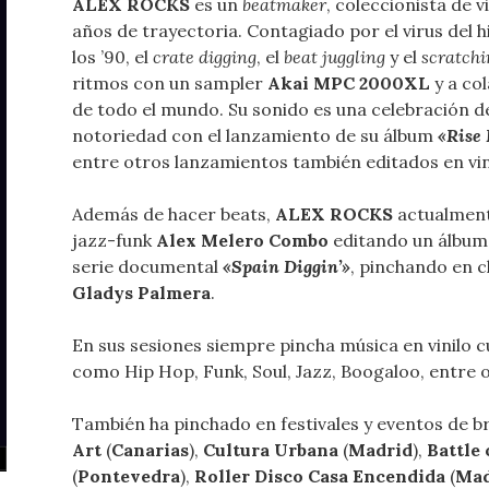
ALEX ROCKS
es un
beatmaker
, coleccionista de v
años de trayectoria. Contagiado por el virus del hi
los ’90, el
crate digging
, el
beat juggling
y el
scratch
ritmos con un sampler
Akai MPC 2000XL
y a co
de todo el mundo. Su sonido es una celebración d
notoriedad con el lanzamiento de su álbum
«Rise
entre otros lanzamientos también editados en vin
Además de hacer beats,
ALEX ROCKS
actualment
jazz-funk
Alex Melero Combo
editando un álbum 
serie documental
«Spain Diggin’»
, pinchando en 
Gladys Palmera
.
En sus sesiones siempre pincha música en vinilo 
como Hip Hop, Funk, Soul, Jazz, Boogaloo, entre o
También ha pinchado en festivales y eventos de 
Art
(
Canarias
),
Cultura Urbana
(
Madrid
),
Battle 
(
Pontevedra
),
Roller Disco Casa Encendida
(
Mad