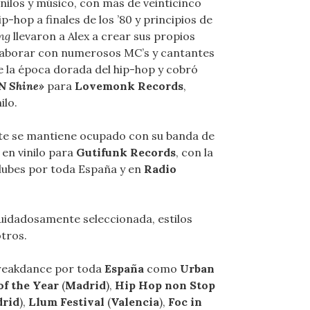
inilos y músico, con más de veinticinco
p-hop a finales de los ’80 y principios de
ing
llevaron a Alex a crear sus propios
laborar con numerosos MC’s y cantantes
e la época dorada del hip-hop y cobró
 N Shine»
para
Lovemonk Records
,
ilo.
e se mantiene ocupado con su banda de
en vinilo para
Gutifunk Records
, con la
clubes por toda España y en
Radio
cuidadosamente seleccionada, estilos
tros.
breakdance por toda
España
como
Urban
of the Year
(
Madrid
),
Hip Hop non Stop
rid
),
Llum Festival
(
Valencia
),
Foc in