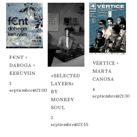
F€NT +
VÉRTICE +
DABOGA +
MARTA
KERUVIIN
«SELECTED
CANOSA
LAYERS»
3
4
septiembre@21:00
BY
septiembre@21:30
MONKEY
SOUL
3
septiembre@23:55