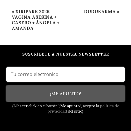
Navegación
«
XIRIPARK 2026:
DUDUKARMA
»
del
VAGINA ASESINA +
CASERO + ÁNGELA +
Evento
AMANDA
SUSCRÍBETE A NUESTRA NEWSLETTER
¡ME APUNTO!
(Al hacer click en el botón '¡Me apunto!', acepto la
política de
privacidad
del sitio)