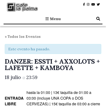
Café la Palma
Programando música en directo en Madrid, desde 1995.
Menu
« Todos los Eventos
Este evento ha pasado.
DANZER: ESSTI + AXXOLOTS +
LAFETTE + KAMBOYA
18 julio
23:59
@
hasta la 01:00 | 13€ taquilla de 01:00 a
ENTRADA
03:00 (incluye UNA COPA o DOS
LIBRE
CERVEZAS) | 15€ taquilla de 03:00 a cierre