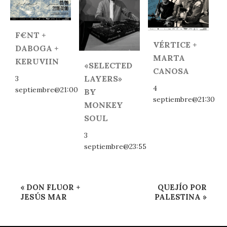
F€NT +
VÉRTICE +
DABOGA +
MARTA
KERUVIIN
«SELECTED
CANOSA
LAYERS»
3
4
septiembre@21:00
BY
septiembre@21:30
MONKEY
SOUL
3
septiembre@23:55
Navegación
«
DON FLUOR +
QUEJÍO POR
del
JESÚS MAR
PALESTINA
»
Evento