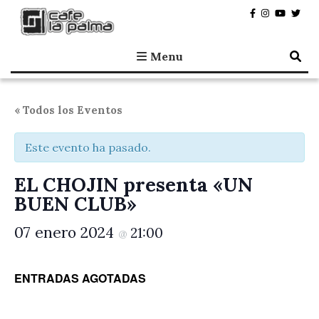
Café la Palma
Programando música en directo en Madrid, desde 1995.
Menu
« Todos los Eventos
Este evento ha pasado.
EL CHOJIN presenta «UN
BUEN CLUB»
07 enero 2024
21:00
@
ENTRADAS AGOTADAS