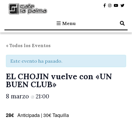
Café la Palma
Programando música en directo en Madrid, desde 1995.
Menu
« Todos los Eventos
Este evento ha pasado.
EL CHOJIN vuelve con «UN
BUEN CLUB»
8 marzo
21:00
@
28€
Anticipada | 30€ Taquilla