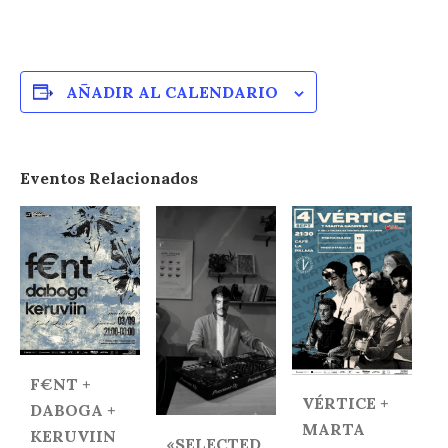
AÑADIR AL CALENDARIO
Eventos Relacionados
F€NT +
VÉRTICE +
DABOGA +
MARTA
KERUVIIN
«SELECTED