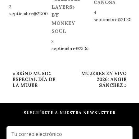
CANOSA
LAYERS»
3
4
septiembre@21:00
BY
septiembre@21:30
MONKEY
SOUL
3
septiembre@23:55
Navegación
«
BKiND MUSIC:
MUJERES EN VIVO
del
ESPECIAL DÍA DE
2026: ANGIE
LA MUJER
SÁNCHEZ
»
Evento
SUSCRÍBETE A NUESTRA NEWSLETTER