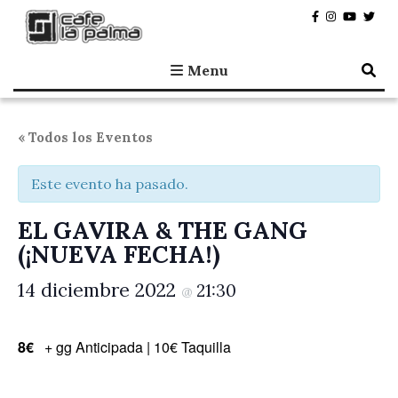
Café la Palma
Programando música en directo en Madrid, desde 1995.
Menu
« Todos los Eventos
Este evento ha pasado.
EL GAVIRA & THE GANG
(¡NUEVA FECHA!)
14 diciembre 2022
21:30
@
8€
+ gg Anticipada | 10€ Taquilla