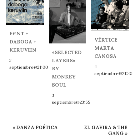
F€NT +
VÉRTICE +
DABOGA +
MARTA
KERUVIIN
«SELECTED
CANOSA
LAYERS»
3
4
septiembre@21:00
BY
septiembre@21:30
MONKEY
SOUL
3
septiembre@23:55
Navegación
«
DANZA POÉTICA
EL GAVIRA & THE
del
GANG
»