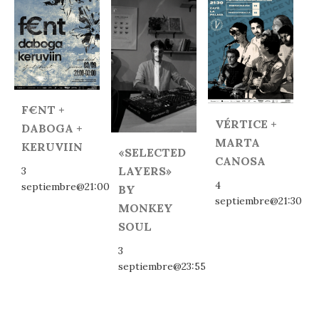
F€NT +
VÉRTICE +
DABOGA +
MARTA
KERUVIIN
«SELECTED
CANOSA
LAYERS»
3
4
septiembre@21:00
BY
septiembre@21:30
MONKEY
SOUL
3
septiembre@23:55