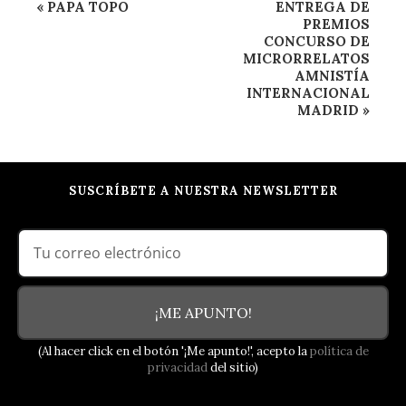
Navegación
«
PAPA TOPO
ENTREGA DE
del
PREMIOS
CONCURSO DE
Evento
MICRORRELATOS
AMNISTÍA
INTERNACIONAL
MADRID
»
SUSCRÍBETE A NUESTRA NEWSLETTER
¡ME APUNTO!
(Al hacer click en el botón '¡Me apunto!', acepto la
política de
privacidad
del sitio)