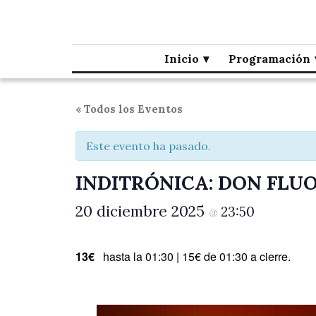
Café la Palma
Programando música en directo en Madrid, desde 1995.
Inicio
Programación
« Todos los Eventos
Este evento ha pasado.
INDITRÓNICA: DON FLU
20 diciembre 2025
23:50
@
13€
hasta la 01:30 | 15€ de 01:30 a cierre.