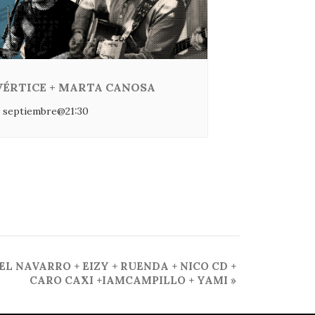
VÉRTICE + MARTA CANOSA
 septiembre@21:30
L NAVARRO + EIZY + RUENDA + NICO CD +
CARO CAXI +IAMCAMPILLO + YAMI
»