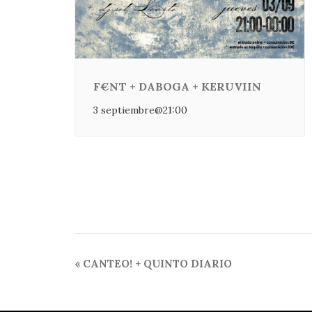
F€NT + DABOGA + KERUVIIN
3 septiembre@21:00
Navegación
«
CANTEO! + QUINTO DIARIO
del
Evento