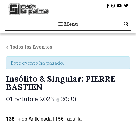
Café la Palma
Programando música en directo en Madrid, desde 1995.
Menu
« Todos los Eventos
Este evento ha pasado.
Insólito & Singular: PIERRE
BASTIEN
01 octubre 2023
20:30
@
13€
+ gg Anticipada | 15€ Taquilla