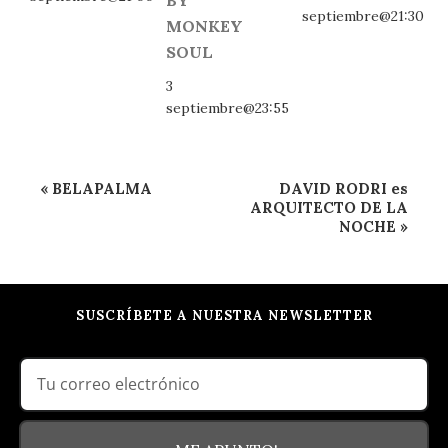
BY
septiembre@21:30
MONKEY
SOUL
3
septiembre@23:55
Navegación
«
BELAPALMA
DAVID RODRI es
del
ARQUITECTO DE LA
NOCHE
»
Evento
SUSCRÍBETE A NUESTRA NEWSLETTER