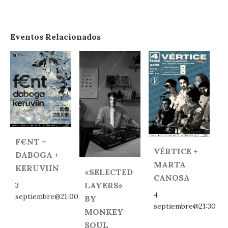
Eventos Relacionados
F€NT +
VÉRTICE +
DABOGA +
MARTA
KERUVIIN
«SELECTED
CANOSA
LAYERS»
3
4
septiembre@21:00
BY
septiembre@21:30
MONKEY
SOUL