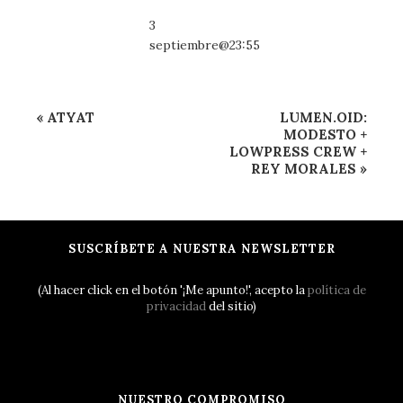
3
septiembre@23:55
Navegación
«
ATYAT
LUMEN.OID:
del
MODESTO +
LOWPRESS CREW +
Evento
REY MORALES
»
SUSCRÍBETE A NUESTRA NEWSLETTER
(Al hacer click en el botón '¡Me apunto!', acepto la
política de
privacidad
del sitio)
NUESTRO COMPROMISO