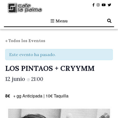
Café la Palma
Programando música en directo en Madrid, desde 1995.
Menu
« Todos los Eventos
Este evento ha pasado.
LOS PINTAOS + CRYYMM
12 junio
21:00
@
8€
+ gg Anticipada | 10€ Taquilla