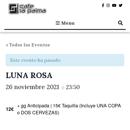
Café la Palma
Programando música en directo en Madrid, desde 1995.
Menu
« Todos los Eventos
Este evento ha pasado.
LUNA ROSA
26 noviembre 2021
23:50
@
+ gg Anticipada | 15€ Taquilla (Incluye UNA COPA
12€
o DOS CERVEZAS)