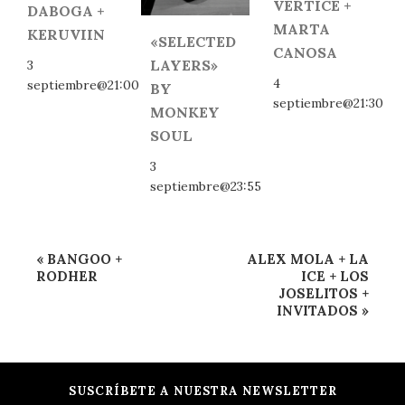
VÉRTICE +
DABOGA +
MARTA
KERUVIIN
«SELECTED
CANOSA
LAYERS»
3
4
septiembre@21:00
BY
septiembre@21:30
MONKEY
SOUL
3
septiembre@23:55
Navegación
«
BANGOO +
ALEX MOLA + LA
del
RODHER
ICE + LOS
JOSELITOS +
Evento
INVITADOS
»
SUSCRÍBETE A NUESTRA NEWSLETTER