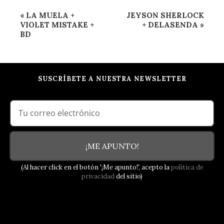
Navegación
«
LA MUELA +
JEYSON SHERLOCK
del
VIOLET MISTAKE +
+ DELASENDA
»
BD
Evento
SUSCRÍBETE A NUESTRA NEWSLETTER
¡ME APUNTO!
(Al hacer click en el botón '¡Me apunto!', acepto la
política de
privacidad
del sitio)