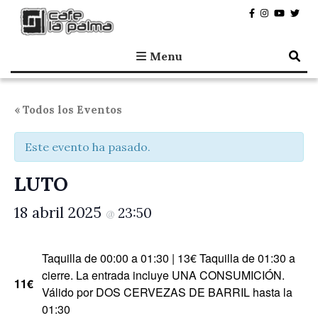
Café la Palma
Programando música en directo en Madrid, desde 1995.
Menu
« Todos los Eventos
Este evento ha pasado.
LUTO
18 abril 2025
23:50
@
Taquilla de 00:00 a 01:30 | 13€ Taquilla de 01:30 a
cierre. La entrada incluye UNA CONSUMICIÓN.
11€
Válido por DOS CERVEZAS DE BARRIL hasta la
01:30