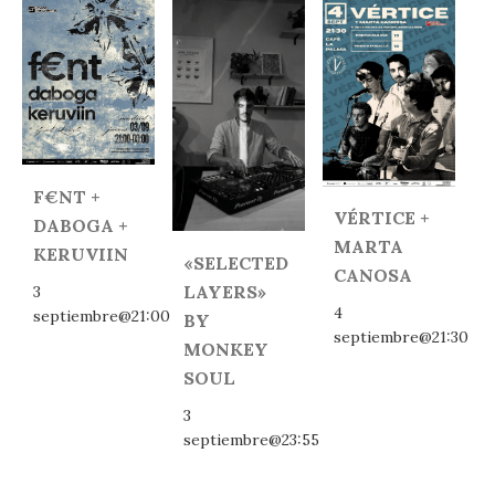
F€NT +
VÉRTICE +
DABOGA +
MARTA
KERUVIIN
«SELECTED
CANOSA
LAYERS»
3
4
septiembre@21:00
BY
septiembre@21:30
MONKEY
SOUL
3
septiembre@23:55