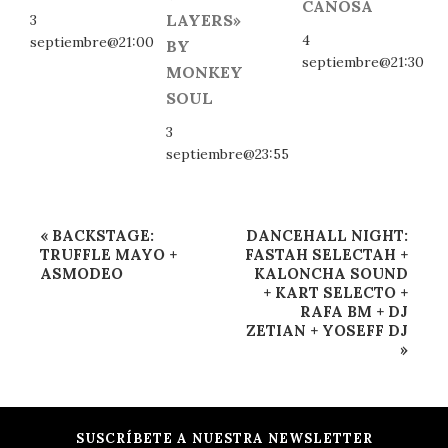
CANOSA
LAYERS»
3
4
septiembre@21:00
BY
septiembre@21:30
MONKEY
SOUL
3
septiembre@23:55
Navegación
«
BACKSTAGE:
DANCEHALL NIGHT:
del
TRUFFLE MAYO +
FASTAH SELECTAH +
ASMODEO
KALONCHA SOUND
Evento
+ KART SELECTO +
RAFA BM + DJ
ZETIAN + YOSEFF DJ
»
SUSCRÍBETE A NUESTRA NEWSLETTER