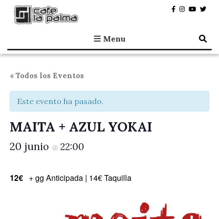
Café la Palma
Programando música en directo en Madrid, desde 1995.
Menu
« Todos los Eventos
Este evento ha pasado.
MAITA + AZUL YOKAI
20 junio
22:00
@
12€
+ gg Anticipada | 14€ Taquilla