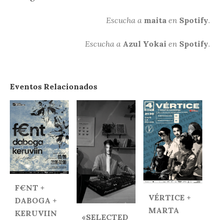
Escucha a
maita
en
Spotify
.
Escucha a
Azul Yokai
en
Spotify
.
Eventos Relacionados
F€NT +
VÉRTICE +
DABOGA +
MARTA
KERUVIIN
«SELECTED