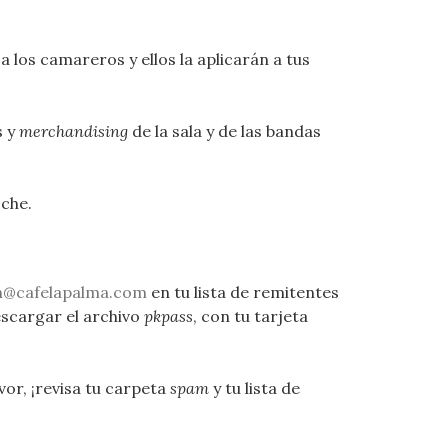
 los camareros y ellos la aplicarán a tus
s y
merchandising
de la sala y de las bandas
che.
n@cafelapalma.com
en tu lista de remitentes
escargar el archivo
pkpass
, con tu tarjeta
avor, ¡revisa tu carpeta
spam
y tu lista de