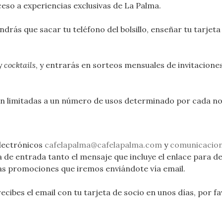
eso a experiencias exclusivas de La Palma.
rás que sacar tu teléfono del bolsillo, enseñar tu tarjeta a
y
cocktails
, y entrarás en sorteos mensuales de invitacione
án limitadas a un número de usos determinado por cada no
electrónicos
cafelapalma
@cafelapalma.com
y
comunicacio
a de entrada tanto el mensaje que incluye el enlace para d
rsas promociones que iremos enviándote vía email.
recibes el email con tu tarjeta de socio en unos días, por f