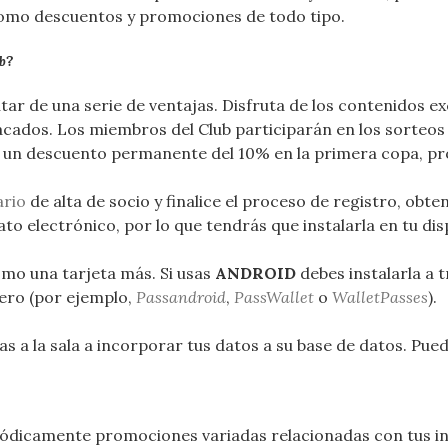
 como descuentos y promociones de todo tipo.
b
?
utar de una serie de ventajas. Disfruta de los contenidos 
tacados. Los miembros del Club participarán en los sorteo
e un descuento permanente del 10% en la primera copa, p
ario
de alta de socio y finalice el proceso de registro, obt
to electrónico, por lo que tendrás que instalarla en tu disp
mo una tarjeta más.
Si usas
ANDROID
debes instalarla a 
etero (por ejemplo,
Passandroid
,
PassWallet
o
WalletPasses
).
as a la sala a incorporar tus datos a su base de datos. Pue
iódicamente promociones variadas relacionadas con tus in