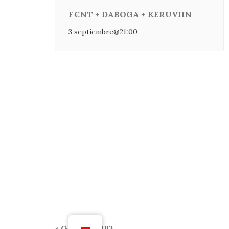
F€NT + DABOGA + KERUVIIN
3 septiembre@21:00
«
GAVINA.MP3