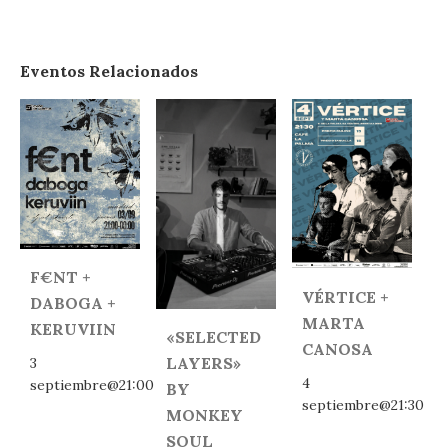
Eventos Relacionados
F€NT +
VÉRTICE +
DABOGA +
MARTA
KERUVIIN
«SELECTED
CANOSA
LAYERS»
3
4
septiembre@21:00
BY
septiembre@21:30
MONKEY
SOUL