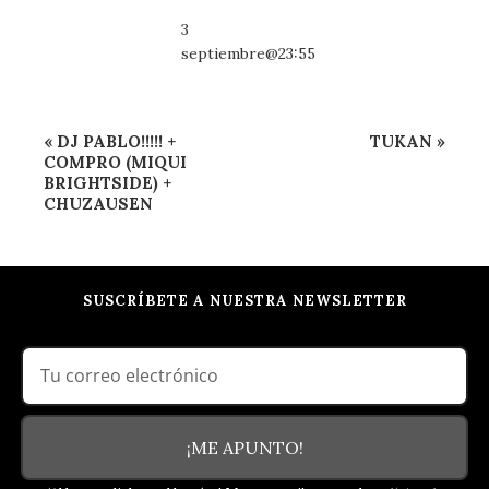
3
septiembre@23:55
Navegación
«
DJ PABLO!!!!! +
TUKAN
»
del
COMPRO (MIQUI
BRIGHTSIDE) +
Evento
CHUZAUSEN
SUSCRÍBETE A NUESTRA NEWSLETTER
¡ME APUNTO!