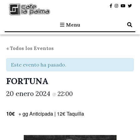
Café la Palma
Programando música en directo en Madrid, desde 1995.
Menu
« Todos los Eventos
Este evento ha pasado.
FORTUNA
20 enero 2024
22:00
@
10€
+ gg Anticipada | 12€ Taquilla