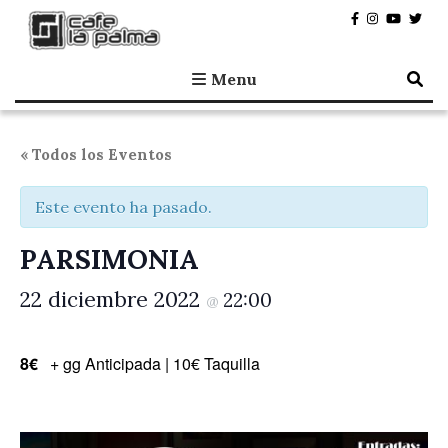
Café la Palma
Programando música en directo en Madrid, desde 1995.
Menu
« Todos los Eventos
Este evento ha pasado.
PARSIMONIA
22 diciembre 2022
22:00
@
8€
+ gg Anticipada | 10€ Taquilla