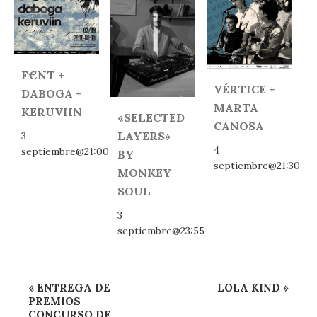
F€NT +
VÉRTICE +
DABOGA +
MARTA
KERUVIIN
«SELECTED
CANOSA
LAYERS»
3
4
septiembre@21:00
BY
septiembre@21:30
MONKEY
SOUL
3
septiembre@23:55
Navegación
«
ENTREGA DE
LOLA KIND
»
del
PREMIOS
CONCURSO DE