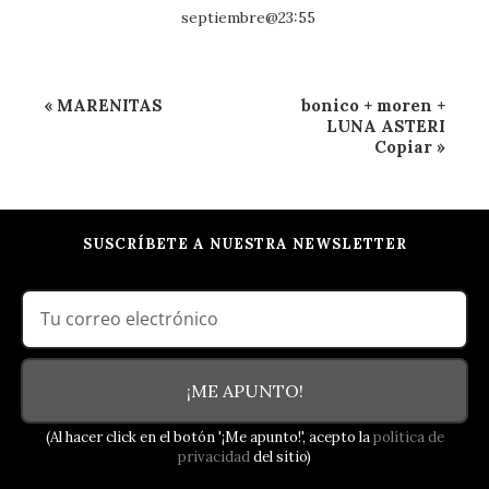
septiembre@23:55
Navegación
«
MARENITAS
bonico + moren +
del
LUNA ASTERI
Copiar
»
Evento
SUSCRÍBETE A NUESTRA NEWSLETTER
¡ME APUNTO!
(Al hacer click en el botón '¡Me apunto!', acepto la
política de
privacidad
del sitio)