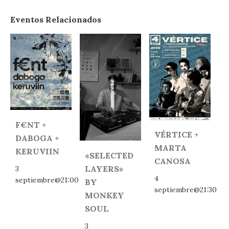
Eventos Relacionados
F€NT +
VÉRTICE +
DABOGA +
MARTA
KERUVIIN
«SELECTED
CANOSA
LAYERS»
3
4
septiembre@21:00
BY
septiembre@21:30
MONKEY
SOUL
3