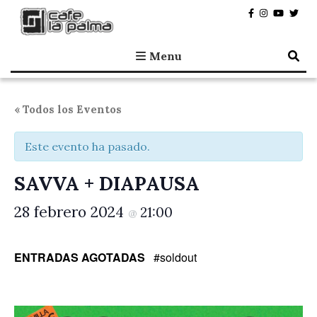
Café la Palma
Programando música en directo en Madrid, desde 1995.
Menu
« Todos los Eventos
Este evento ha pasado.
SAVVA + DIAPAUSA
28 febrero 2024
21:00
@
ENTRADAS AGOTADAS
#soldout