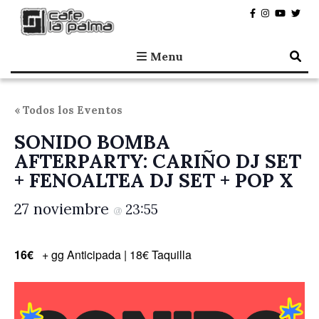
Café la Palma
Programando música en directo en Madrid, desde 1995.
Menu
« Todos los Eventos
SONIDO BOMBA
AFTERPARTY: CARIÑO DJ SET
+ FENOALTEA DJ SET + POP X
27 noviembre
23:55
@
16€
+ gg Anticipada | 18€ Taquilla