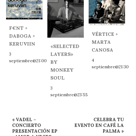
F€NT +
VÉRTICE +
DABOGA +
MARTA
KERUVIIN
«SELECTED
CANOSA
LAYERS»
3
4
septiembre@21:00
BY
septiembre@21:30
MONKEY
SOUL
3
septiembre@23:55
Navegación
«
VADEL –
CELEBRA TU
del
CONCIERTO
EVENTO EN CAFÉ LA
PRESENTACIÓN EP
PALMA
»
Evento