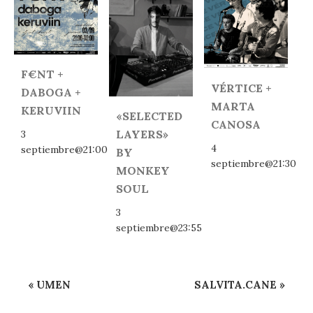
F€NT +
VÉRTICE +
DABOGA +
MARTA
KERUVIIN
«SELECTED
CANOSA
LAYERS»
3
4
septiembre@21:00
BY
septiembre@21:30
MONKEY
SOUL
3
septiembre@23:55
Navegación
«
UMEN
SALVITA.CANE
»
del