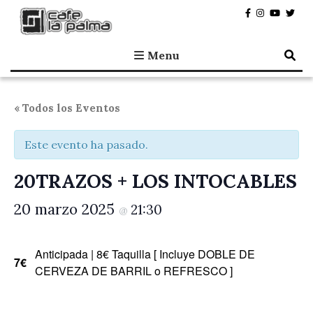
Café la Palma
Programando música en directo en Madrid, desde 1995.
Menu
« Todos los Eventos
Este evento ha pasado.
20TRAZOS + LOS INTOCABLES
20 marzo 2025
21:30
@
Anticipada | 8€ Taquilla [ Incluye DOBLE DE
7€
CERVEZA DE BARRIL o REFRESCO ]