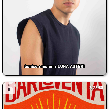
bonico + moren + LUNA ASTERI
DIC
23:50
8