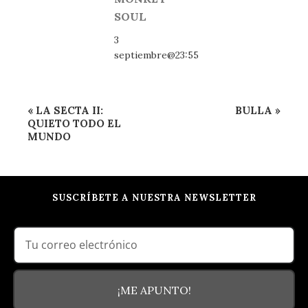
SOUL
3
septiembre@23:55
Navegación
«
LA SECTA II:
BULLA
»
del
QUIETO TODO EL
MUNDO
Evento
SUSCRÍBETE A NUESTRA NEWSLETTER
¡ME APUNTO!