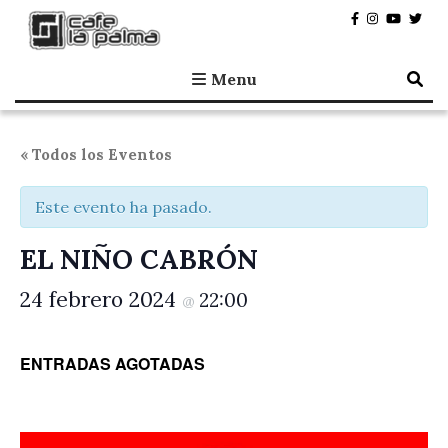
Café la Palma
Programando música en directo en Madrid, desde 1995.
Menu
« Todos los Eventos
Este evento ha pasado.
EL NIÑO CABRÓN
24 febrero 2024
22:00
@
ENTRADAS AGOTADAS