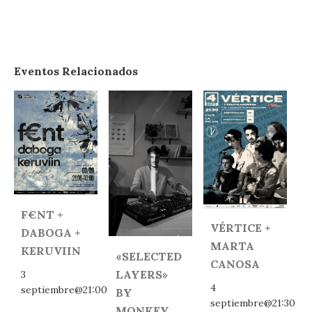
Eventos Relacionados
F€NT +
VÉRTICE +
DABOGA +
MARTA
KERUVIIN
«SELECTED
CANOSA
LAYERS»
3
4
septiembre@21:00
BY
septiembre@21:30
MONKEY